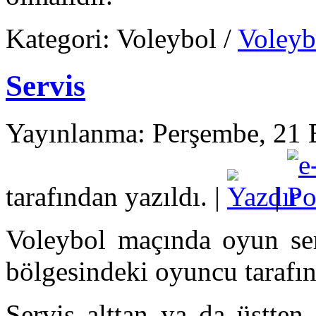
Kategori:
Voleybol
/
Voleyb
Servis
Yayınlanma: Perşembe, 21
tarafından yazıldı.
|
|
Voleybol maçında oyun serv
bölgesindeki oyuncu tarafınd
Servis alttan ya da üstten (